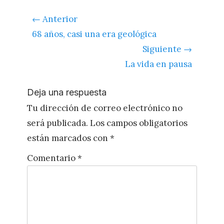
Navegación
← Anterior
de
Entrada
68 años, casi una era geológica
entradas
anterior:
Siguiente →
Siguiente
La vida en pausa
entrada:
Deja una respuesta
Tu dirección de correo electrónico no
será publicada.
Los campos obligatorios
están marcados con
*
Comentario
*