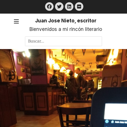
Saltar
Facebook
Twitter
LinkedIn
Flickr
al
contenido
Juan Jose Nieto, escritor
Bienvenidos a mi rincón literario
Buscar
por: