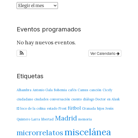
Archivo
del
Blog
Eventos programados
No hay nuevos eventos.
Ver Calendario
Etiquetas
Alhambra
Antonio Gala
Bohemia
cafés
Camus
canción
Cicely
ciudadano
ciudades
conversación
cuento
diálogo
Doctor en Alask
fútbol
El loco de la colina
estado
Frost
Granada
hijos
Jesús
Madrid
Quintero
Larra
libertad
memoria
miscelánea
microrrelatos