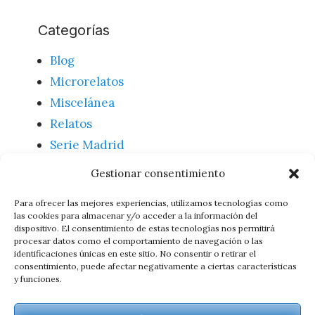
Categorías
Blog
Microrelatos
Miscelánea
Relatos
Serie Madrid
Textos
Gestionar consentimiento
Uncategorized
Para ofrecer las mejores experiencias, utilizamos tecnologías como
las cookies para almacenar y/o acceder a la información del
dispositivo. El consentimiento de estas tecnologías nos permitirá
Meta
procesar datos como el comportamiento de navegación o las
identificaciones únicas en este sitio. No consentir o retirar el
consentimiento, puede afectar negativamente a ciertas características
Acceder
y funciones.
Feed de entradas
Feed de comentarios