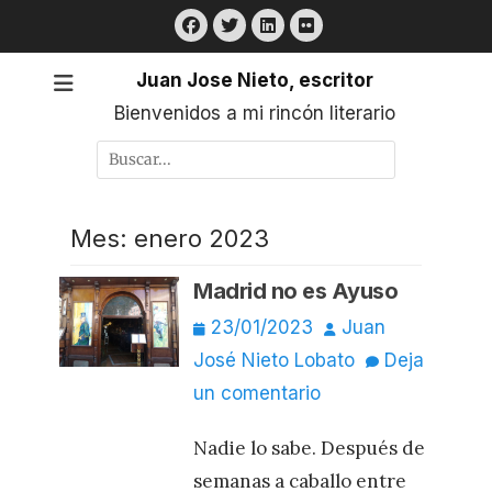
Saltar
Facebook
Twitter
LinkedIn
Flickr
al
contenido
Juan Jose Nieto, escritor
Bienvenidos a mi rincón literario
Buscar
por:
Mes:
enero 2023
Madrid no es Ayuso
Publicado
Autor
23/01/2023
Juan
el
José Nieto Lobato
Deja
un comentario
Nadie lo sabe. Después de
semanas a caballo entre