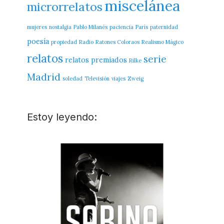
miscelánea
microrrelatos
mujeres
nostalgia
Pablo Milanés
paciencia
París
paternidad
poesía
propiedad
Radio
Ratones Coloraos
Realismo Mágico
relatos
serie
relatos premiados
Rilke
Madrid
soledad
Televisión
viajes
Zweig
Estoy leyendo: