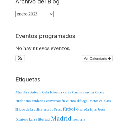
Archivo del Blog
Archivo
del
Blog
Eventos programados
No hay nuevos eventos.
Ver Calendario
Etiquetas
Alhambra
Antonio Gala
Bohemia
cafés
Camus
canción
Cicely
ciudadano
ciudades
conversación
cuento
diálogo
Doctor en Alask
fútbol
El loco de la colina
estado
Frost
Granada
hijos
Jesús
Madrid
Quintero
Larra
libertad
memoria