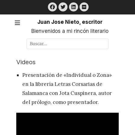
Saltar
Facebook
Twitter
LinkedIn
Flickr
al
contenido
Juan Jose Nieto, escritor
Bienvenidos a mi rincón literario
Buscar
por:
Videos
Presentación de «Individual o Zona»
en la librería Letras Corsarias de
Salamanca con Jota Cuspinera, autor
del prólogo, como presentador.