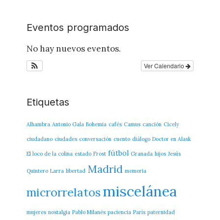
del
Blog
Eventos programados
No hay nuevos eventos.
Ver Calendario
Etiquetas
Alhambra
Antonio Gala
Bohemia
cafés
Camus
canción
Cicely
ciudadano
ciudades
conversación
cuento
diálogo
Doctor en Alask
fútbol
El loco de la colina
estado
Frost
Granada
hijos
Jesús
Madrid
Quintero
Larra
libertad
memoria
miscelánea
microrrelatos
mujeres
nostalgia
Pablo Milanés
paciencia
París
paternidad