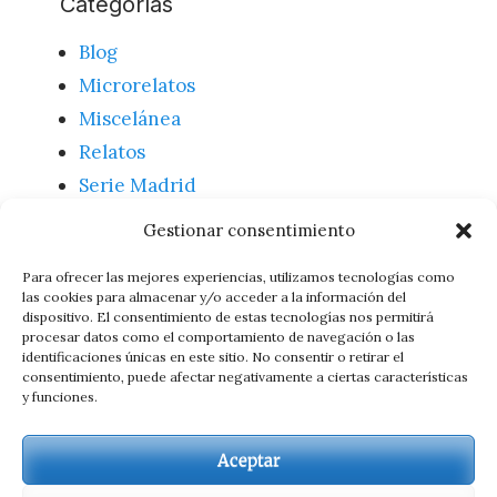
Categorías
Blog
Microrelatos
Miscelánea
Relatos
Serie Madrid
Textos
Gestionar consentimiento
Uncategorized
Para ofrecer las mejores experiencias, utilizamos tecnologías como
las cookies para almacenar y/o acceder a la información del
dispositivo. El consentimiento de estas tecnologías nos permitirá
Meta
procesar datos como el comportamiento de navegación o las
identificaciones únicas en este sitio. No consentir o retirar el
consentimiento, puede afectar negativamente a ciertas características
Acceder
y funciones.
Feed de entradas
Feed de comentarios
Aceptar
WordPress.org