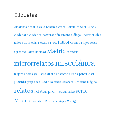
Etiquetas
Alhambra
Antonio Gala
Bohemia
cafés
Camus
canción
Cicely
ciudadano
ciudades
conversación
cuento
diálogo
Doctor en Alask
fútbol
El loco de la colina
estado
Frost
Granada
hijos
Jesús
Madrid
Quintero
Larra
libertad
memoria
miscelánea
microrrelatos
mujeres
nostalgia
Pablo Milanés
paciencia
París
paternidad
poesía
propiedad
Radio
Ratones Coloraos
Realismo Mágico
relatos
serie
relatos premiados
Rilke
Madrid
soledad
Televisión
viajes
Zweig