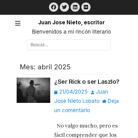
Saltar
Facebook
Twitter
LinkedIn
Flickr
al
contenido
Juan Jose Nieto, escritor
Bienvenidos a mi rincón literario
Buscar
por:
Mes:
abril 2025
¿Ser Rick o ser Laszlo?
Publicado
Autor
21/04/2025
Juan
el
José Nieto Lobato
Deja
un comentario
No valgo mucho, pero es
fácil comprender que los