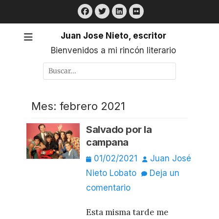
Saltar
Facebook
Twitter
LinkedIn
Flickr
al
contenido
Juan Jose Nieto, escritor
Bienvenidos a mi rincón literario
Buscar
por:
Mes:
febrero 2021
Salvado por la
campana
Publicado
Autor
01/02/2021
Juan José
el
Nieto Lobato
Deja un
comentario
Esta misma tarde me