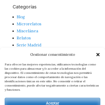
Categorías
Blog
Microrelatos
Miscelánea
Relatos
Serie Madrid
Textos
Gestionar consentimiento
Uncategorized
Para ofrecer las mejores experiencias, utilizamos tecnologías como
las cookies para almacenar y/o acceder a la información del
dispositivo. El consentimiento de estas tecnologías nos permitirá
Meta
procesar datos como el comportamiento de navegación o las
identificaciones únicas en este sitio. No consentir o retirar el
consentimiento, puede afectar negativamente a ciertas características
Acceder
y funciones.
Feed de entradas
Feed de comentarios
Aceptar