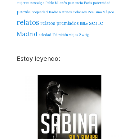
mujeres
nostalgia
Pablo Milanés
paciencia
París
paternidad
poesía
propiedad
Radio
Ratones Coloraos
Realismo Mágico
relatos
serie
relatos premiados
Rilke
Madrid
soledad
Televisión
viajes
Zweig
Estoy leyendo: