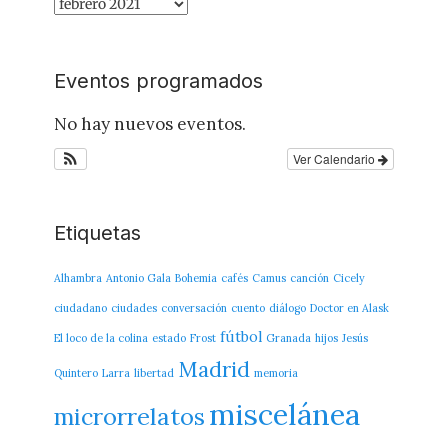
Archivo
del
Blog
Eventos programados
No hay nuevos eventos.
Ver Calendario
Etiquetas
Alhambra
Antonio Gala
Bohemia
cafés
Camus
canción
Cicely
ciudadano
ciudades
conversación
cuento
diálogo
Doctor en Alask
fútbol
El loco de la colina
estado
Frost
Granada
hijos
Jesús
Madrid
Quintero
Larra
libertad
memoria
miscelánea
microrrelatos