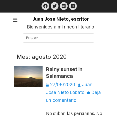
Saltar
Facebook
Twitter
LinkedIn
Flickr
al
contenido
Juan Jose Nieto, escritor
Bienvenidos a mi rincón literario
Buscar
por:
Mes:
agosto 2020
Rainy sunset in
Salamanca
Publicado
Autor
27/08/2020
Juan
el
José Nieto Lobato
Deja
un comentario
No suban las persianas. No