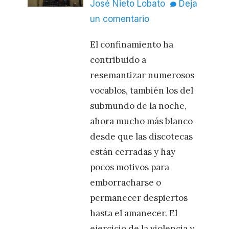
el
José Nieto Lobato
Deja
un comentario
El confinamiento ha
contribuido a
resemantizar numerosos
vocablos, también los del
submundo de la noche,
ahora mucho más blanco
desde que las discotecas
están cerradas y hay
pocos motivos para
emborracharse o
permanecer despiertos
hasta el amanecer. El
ejercicio de la violencia y