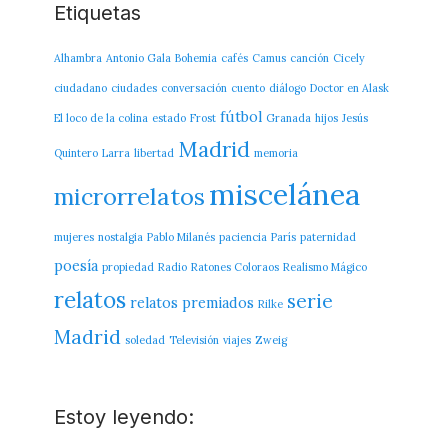
Etiquetas
Alhambra
Antonio Gala
Bohemia
cafés
Camus
canción
Cicely
ciudadano
ciudades
conversación
cuento
diálogo
Doctor en Alask
fútbol
El loco de la colina
estado
Frost
Granada
hijos
Jesús
Madrid
Quintero
Larra
libertad
memoria
miscelánea
microrrelatos
mujeres
nostalgia
Pablo Milanés
paciencia
París
paternidad
poesía
propiedad
Radio
Ratones Coloraos
Realismo Mágico
relatos
serie
relatos premiados
Rilke
Madrid
soledad
Televisión
viajes
Zweig
Estoy leyendo: