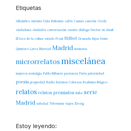
Etiquetas
Alhambra
Antonio Gala
Bohemia
cafés
Camus
canción
Cicely
ciudadano
ciudades
conversación
cuento
diálogo
Doctor en Alask
fútbol
El loco de la colina
estado
Frost
Granada
hijos
Jesús
Madrid
Quintero
Larra
libertad
memoria
miscelánea
microrrelatos
mujeres
nostalgia
Pablo Milanés
paciencia
París
paternidad
poesía
propiedad
Radio
Ratones Coloraos
Realismo Mágico
relatos
serie
relatos premiados
Rilke
Madrid
soledad
Televisión
viajes
Zweig
Estoy leyendo: