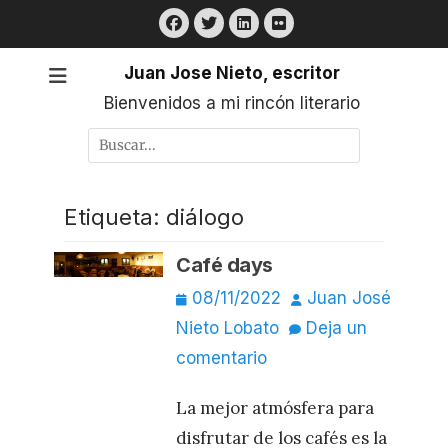
Saltar
Facebook
Twitter
LinkedIn
Flickr
al
contenido
Juan Jose Nieto, escritor
Bienvenidos a mi rincón literario
Buscar
por:
Etiqueta:
diálogo
Café days
Publicado
Autor
08/11/2022
Juan José
el
Nieto Lobato
Deja un
comentario
La mejor atmósfera para
disfrutar de los cafés es la