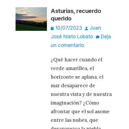
Asturias, recuerdo
querido
Publicado
Autor
10/07/2023
Juan
el
José Nieto Lobato
Deja
un comentario
¿Qué hacer cuando el
verde amarillea, el
horizonte se aplana, el
mar desaparece de
nuestra vista y de nuestra
imaginación? ¿Cómo
afrontar que el sol asome
entre las nubes, que
desaparezca la niebla