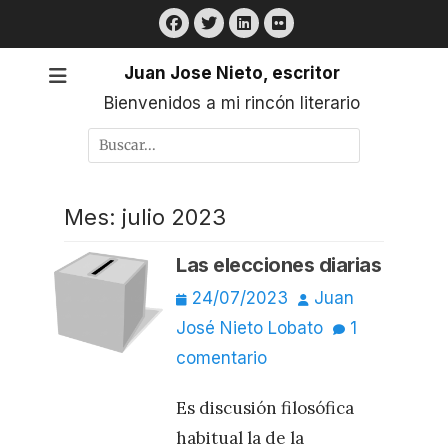
Saltar
Facebook
Twitter
LinkedIn
Flickr
al
contenido
Juan Jose Nieto, escritor
Bienvenidos a mi rincón literario
Buscar
por:
Mes:
julio 2023
Las elecciones diarias
Publicado
Autor
24/07/2023
Juan
el
José Nieto Lobato
1
comentario
Es discusión filosófica
habitual la de la