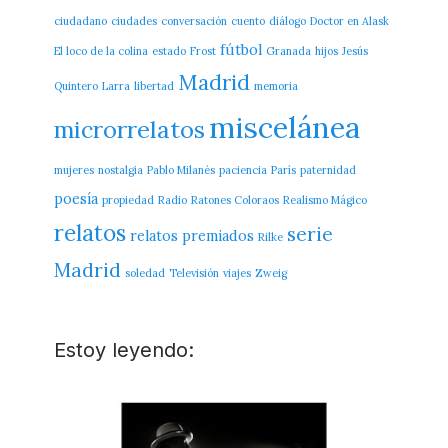
ciudadano
ciudades
conversación
cuento
diálogo
Doctor en Alask
fútbol
El loco de la colina
estado
Frost
Granada
hijos
Jesús
Madrid
Quintero
Larra
libertad
memoria
miscelánea
microrrelatos
mujeres
nostalgia
Pablo Milanés
paciencia
París
paternidad
poesía
propiedad
Radio
Ratones Coloraos
Realismo Mágico
relatos
serie
relatos premiados
Rilke
Madrid
soledad
Televisión
viajes
Zweig
Estoy leyendo: