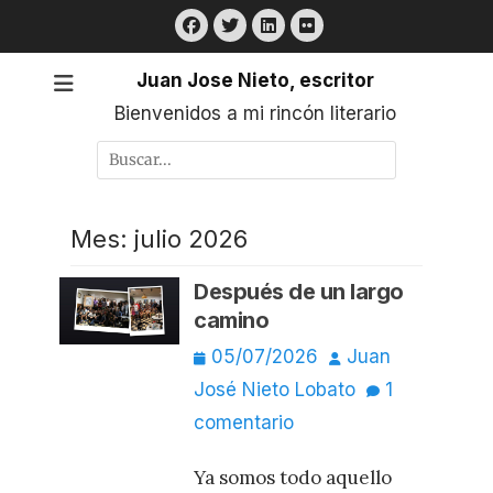
Saltar
Facebook
Twitter
LinkedIn
Flickr
al
contenido
Juan Jose Nieto, escritor
Bienvenidos a mi rincón literario
Buscar
por:
Mes:
julio 2026
Después de un largo
camino
Publicado
Autor
05/07/2026
Juan
el
José Nieto Lobato
1
comentario
Ya somos todo aquello