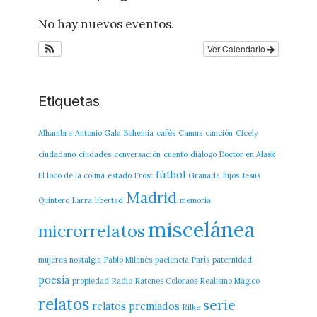
No hay nuevos eventos.
Ver Calendario
Etiquetas
Alhambra
Antonio Gala
Bohemia
cafés
Camus
canción
Cicely
ciudadano
ciudades
conversación
cuento
diálogo
Doctor en Alask
fútbol
El loco de la colina
estado
Frost
Granada
hijos
Jesús
Madrid
Quintero
Larra
libertad
memoria
miscelánea
microrrelatos
mujeres
nostalgia
Pablo Milanés
paciencia
París
paternidad
poesía
propiedad
Radio
Ratones Coloraos
Realismo Mágico
relatos
serie
relatos premiados
Rilke