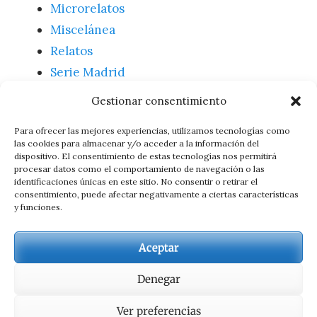
Microrelatos
Miscelánea
Relatos
Serie Madrid
Textos
Gestionar consentimiento
Uncategorized
Para ofrecer las mejores experiencias, utilizamos tecnologías como
las cookies para almacenar y/o acceder a la información del
dispositivo. El consentimiento de estas tecnologías nos permitirá
Meta
procesar datos como el comportamiento de navegación o las
identificaciones únicas en este sitio. No consentir o retirar el
consentimiento, puede afectar negativamente a ciertas características
Acceder
y funciones.
Feed de entradas
Feed de comentarios
Aceptar
WordPress.org
Denegar
Ver preferencias
Copyright © 2026
Juan Jose Nieto, escritor
. Todos los derechos