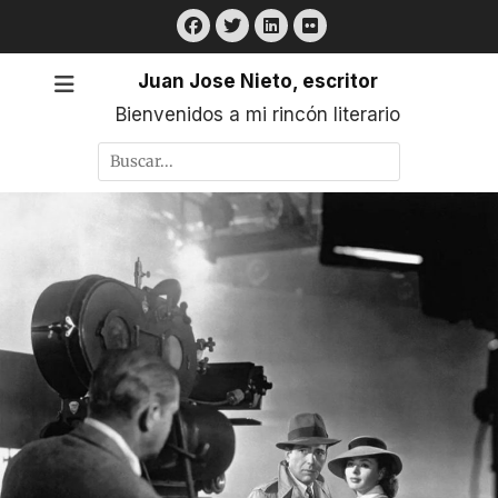
Saltar
Facebook
Twitter
LinkedIn
Flickr
al
contenido
Juan Jose Nieto, escritor
Bienvenidos a mi rincón literario
Buscar
por: