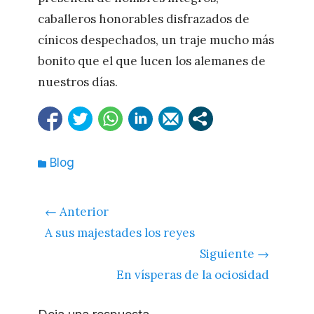
caballeros honorables disfrazados de
cínicos despechados, un traje mucho más
bonito que el que lucen los alemanes de
nuestros días.
Categorías
Blog
Navegación
← Anterior
de
Entrada
A sus majestades los reyes
entradas
anterior:
Siguiente →
Siguiente
En vísperas de la ociosidad
entrada: