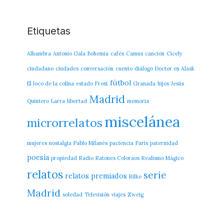
Etiquetas
Alhambra
Antonio Gala
Bohemia
cafés
Camus
canción
Cicely
ciudadano
ciudades
conversación
cuento
diálogo
Doctor en Alask
fútbol
El loco de la colina
estado
Frost
Granada
hijos
Jesús
Madrid
Quintero
Larra
libertad
memoria
miscelánea
microrrelatos
mujeres
nostalgia
Pablo Milanés
paciencia
París
paternidad
poesía
propiedad
Radio
Ratones Coloraos
Realismo Mágico
relatos
serie
relatos premiados
Rilke
Madrid
soledad
Televisión
viajes
Zweig