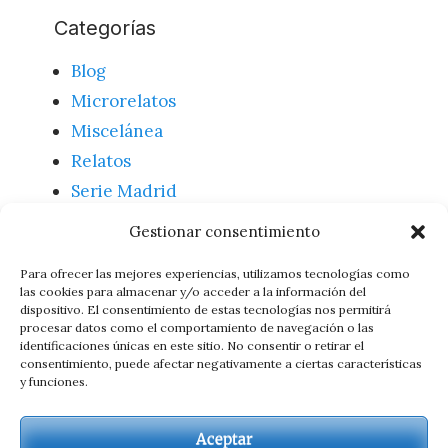
Categorías
Blog
Microrelatos
Miscelánea
Relatos
Serie Madrid
Textos
Gestionar consentimiento
Uncategorized
Para ofrecer las mejores experiencias, utilizamos tecnologías como
las cookies para almacenar y/o acceder a la información del
dispositivo. El consentimiento de estas tecnologías nos permitirá
Meta
procesar datos como el comportamiento de navegación o las
identificaciones únicas en este sitio. No consentir o retirar el
consentimiento, puede afectar negativamente a ciertas características
Acceder
y funciones.
Feed de entradas
Feed de comentarios
Aceptar