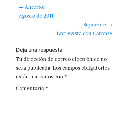
Navegación
← Anterior
de
Entrada
Agosto de 2011
entradas
anterior:
Siguiente →
Siguiente
Entrevista con Caronte
entrada:
Deja una respuesta
Tu dirección de correo electrónico no
será publicada.
Los campos obligatorios
están marcados con
*
Comentario
*