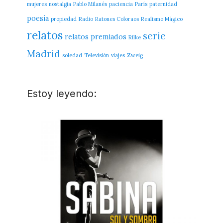
mujeres
nostalgia
Pablo Milanés
paciencia
París
paternidad
poesía
propiedad
Radio
Ratones Coloraos
Realismo Mágico
relatos
serie
relatos premiados
Rilke
Madrid
soledad
Televisión
viajes
Zweig
Estoy leyendo: