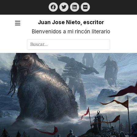
Saltar
Facebook
Twitter
LinkedIn
Flickr
al
contenido
Juan Jose Nieto, escritor
Bienvenidos a mi rincón literario
Buscar
por: