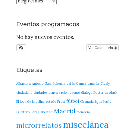
Archivo
del
Blog
Eventos programados
No hay nuevos eventos.
Ver Calendario
Etiquetas
Alhambra
Antonio Gala
Bohemia
cafés
Camus
canción
Cicely
ciudadano
ciudades
conversación
cuento
diálogo
Doctor en Alask
fútbol
El loco de la colina
estado
Frost
Granada
hijos
Jesús
Madrid
Quintero
Larra
libertad
memoria
miscelánea
microrrelatos