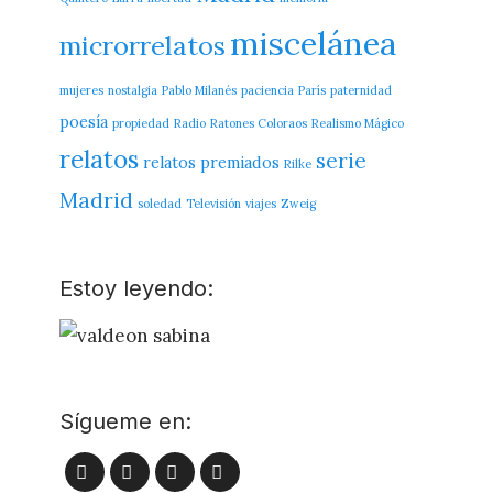
miscelánea
microrrelatos
mujeres
nostalgia
Pablo Milanés
paciencia
París
paternidad
poesía
propiedad
Radio
Ratones Coloraos
Realismo Mágico
relatos
serie
relatos premiados
Rilke
Madrid
soledad
Televisión
viajes
Zweig
Estoy leyendo:
Sígueme en:
Facebook
Twitter
LinkedIn
Flickr