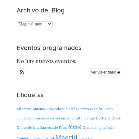
Archivo del Blog
Archivo
del
Blog
Eventos programados
No hay nuevos eventos.
Ver Calendario
Etiquetas
Alhambra
Antonio Gala
Bohemia
cafés
Camus
canción
Cicely
ciudadano
ciudades
conversación
cuento
diálogo
Doctor en Alask
fútbol
El loco de la colina
estado
Frost
Granada
hijos
Jesús
Madrid
Quintero
Larra
libertad
memoria