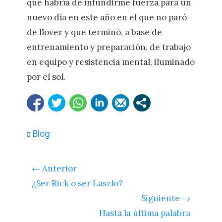
que habría de infundirme fuerza para un
nuevo día en este año en el que no paró
de llover y que terminó, a base de
entrenamiento y preparación, de trabajo
en equipo y resistencia mental, iluminado
por el sol.
Categorías
Blog
Navegación
← Anterior
de
Entrada
¿Ser Rick o ser Laszlo?
entradas
anterior:
Siguiente →
Siguiente
Hasta la última palabra