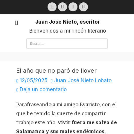
Saltar
Facebook
Twitter
LinkedIn
Flickr
al
contenido
Juan Jose Nieto, escritor
Bienvenidos a mi rincón literario
Buscar
por:
El año que no paró de llover
Publicado
Autor
12/05/2025
Juan José Nieto Lobato
el
Deja un comentario
Parafraseando a mi amigo Evaristo, con el
que he tenido la suerte de compartir
trabajo este año,
vivir fuera me salva de
Salamanca y sus males endémicos,