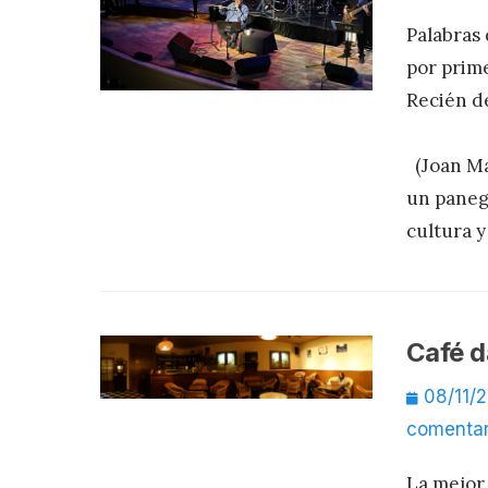
Palabras 
por prim
Recién d
(Joan Man
un panegí
cultura 
Café d
Publicad
08/11/
el
comentar
La mejor 