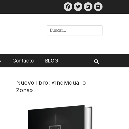
Facebook
Twitter
LinkedIn
Flickr
Buscar
por:
s
Contacto
BLOG
Buscar
Nuevo libro: «Individual o
Zona»