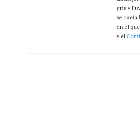
gris y ll
se cuela 
en el qu
y el
Cont