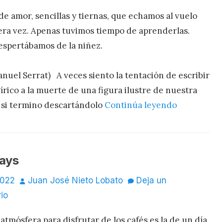
de amor, sencillas y tiernas, que echamos al vuelo
era vez. Apenas tuvimos tiempo de aprenderlas.
espertábamos de la niñez.
uel Serrat) A veces siento la tentación de escribir
rico a la muerte de una figura ilustre de nuestra
y si termino descartándolo
Continúa leyendo
ays
o
Autor
2022
Juan José Nieto Lobato
Deja un
io
atmósfera para disfrutar de los cafés es la de un día