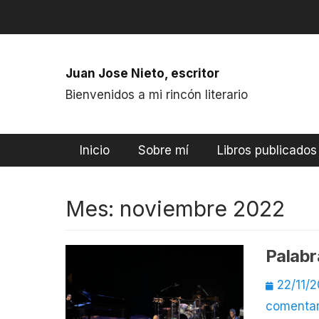
Saltar
al
contenido
Juan Jose Nieto, escritor
Bienvenidos a mi rincón literario
Menú principal
Inicio
Sobre mí
Libros publicados
Mes:
noviembre 2022
Palabr
Publicad
22/11/
el
comentar