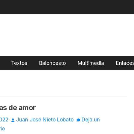
Textos
Baloncesto
Multimedia
Enlace
as de amor
o
Autor
2022
Juan José Nieto Lobato
Deja un
io