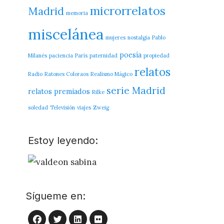
microrrelatos
Madrid
memoria
miscelánea
mujeres
nostalgia
Pablo
poesía
Milanés
paciencia
París
paternidad
propiedad
relatos
Radio
Ratones Coloraos
Realismo Mágico
serie Madrid
relatos premiados
Rilke
soledad
Televisión
viajes
Zweig
Estoy leyendo:
Sígueme en:
LinkedIn
Flickr