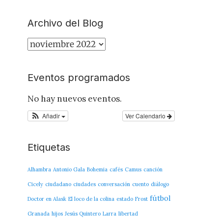
Archivo del Blog
Archivo
del
Blog
Eventos programados
No hay nuevos eventos.
Añadir
Ver Calendario
Etiquetas
Alhambra
Antonio Gala
Bohemia
cafés
Camus
canción
Cicely
ciudadano
ciudades
conversación
cuento
diálogo
fútbol
Doctor en Alask
El loco de la colina
estado
Frost
Granada
hijos
Jesús Quintero
Larra
libertad