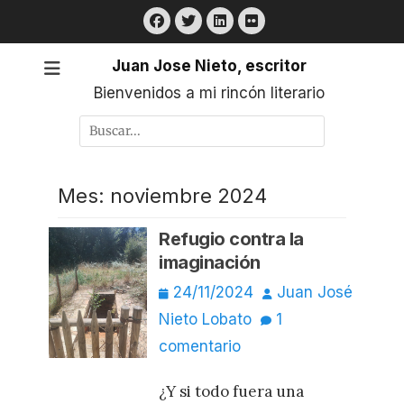
Saltar
Facebook
Twitter
LinkedIn
Flickr
al
contenido
Juan Jose Nieto, escritor
Bienvenidos a mi rincón literario
Buscar
por:
Mes:
noviembre 2024
Refugio contra la
imaginación
Publicado
Autor
24/11/2024
Juan José
el
Nieto Lobato
1
comentario
¿Y si todo fuera una