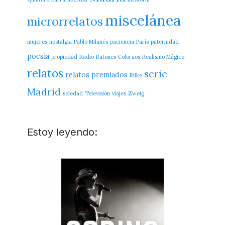
miscelánea
microrrelatos
mujeres
nostalgia
Pablo Milanés
paciencia
París
paternidad
poesía
propiedad
Radio
Ratones Coloraos
Realismo Mágico
relatos
serie
relatos premiados
Rilke
Madrid
soledad
Televisión
viajes
Zweig
Estoy leyendo: