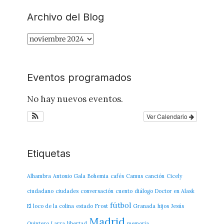
Archivo del Blog
Archivo
del
Blog
Eventos programados
No hay nuevos eventos.
Ver Calendario
Etiquetas
Alhambra
Antonio Gala
Bohemia
cafés
Camus
canción
Cicely
ciudadano
ciudades
conversación
cuento
diálogo
Doctor en Alask
fútbol
El loco de la colina
estado
Frost
Granada
hijos
Jesús
Madrid
Quintero
Larra
libertad
memoria