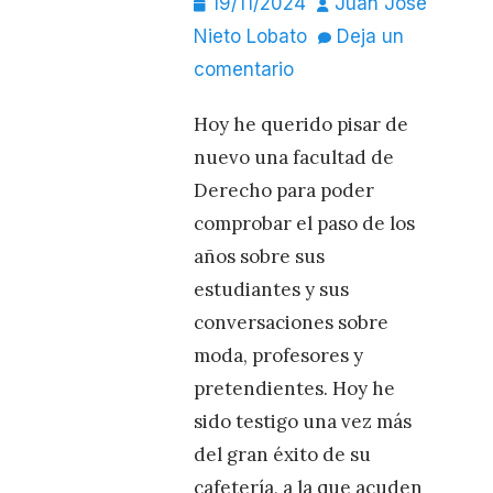
Publicado
Autor
19/11/2024
Juan José
el
Nieto Lobato
Deja un
comentario
Hoy he querido pisar de
nuevo una facultad de
Derecho para poder
comprobar el paso de los
años sobre sus
estudiantes y sus
conversaciones sobre
moda, profesores y
pretendientes. Hoy he
sido testigo una vez más
del gran éxito de su
cafetería, a la que acuden