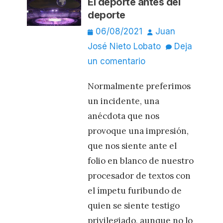
El deporte antes del
deporte
Publicado
Autor
06/08/2021
Juan
el
José Nieto Lobato
Deja
un comentario
Normalmente preferimos
un incidente, una
anécdota que nos
provoque una impresión,
que nos siente ante el
folio en blanco de nuestro
procesador de textos con
el ímpetu furibundo de
quien se siente testigo
privilegiado, aunque no lo