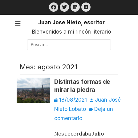
Saltar
Facebook
Twitter
LinkedIn
Flickr
al
contenido
Juan Jose Nieto, escritor
Bienvenidos a mi rincón literario
Buscar
por:
Mes:
agosto 2021
Distintas formas de
mirar la piedra
Publicado
Autor
18/08/2021
Juan José
el
Nieto Lobato
Deja un
comentario
Nos recordaba Julio