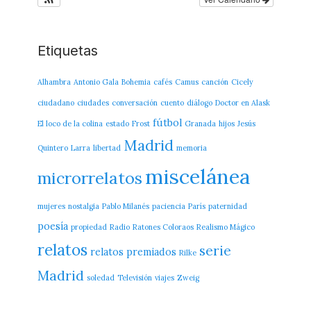
Etiquetas
Alhambra
Antonio Gala
Bohemia
cafés
Camus
canción
Cicely
ciudadano
ciudades
conversación
cuento
diálogo
Doctor en Alask
fútbol
El loco de la colina
estado
Frost
Granada
hijos
Jesús
Madrid
Quintero
Larra
libertad
memoria
miscelánea
microrrelatos
mujeres
nostalgia
Pablo Milanés
paciencia
París
paternidad
poesía
propiedad
Radio
Ratones Coloraos
Realismo Mágico
relatos
serie
relatos premiados
Rilke
Madrid
soledad
Televisión
viajes
Zweig