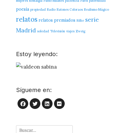
mujeres
nostalgia
Pablo Milanés
paciencia
París
paternidad
poesía
propiedad
Radio
Ratones Coloraos
Realismo Mágico
relatos
serie
relatos premiados
Rilke
Madrid
soledad
Televisión
viajes
Zweig
Estoy leyendo:
Sígueme en:
LinkedIn
Flickr
Facebook
Twitter
Buscar