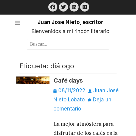
Saltar
Facebook
Twitter
LinkedIn
Flickr
al
contenido
Juan Jose Nieto, escritor
Bienvenidos a mi rincón literario
Buscar
por:
Etiqueta:
diálogo
Café days
Publicado
Autor
08/11/2022
Juan José
el
Nieto Lobato
Deja un
comentario
La mejor atmósfera para
disfrutar de los cafés es la