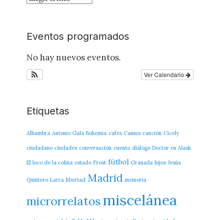
del
Blog
Eventos programados
No hay nuevos eventos.
Ver Calendario
Etiquetas
Alhambra
Antonio Gala
Bohemia
cafés
Camus
canción
Cicely
ciudadano
ciudades
conversación
cuento
diálogo
Doctor en Alask
fútbol
El loco de la colina
estado
Frost
Granada
hijos
Jesús
Madrid
Quintero
Larra
libertad
memoria
miscelánea
microrrelatos