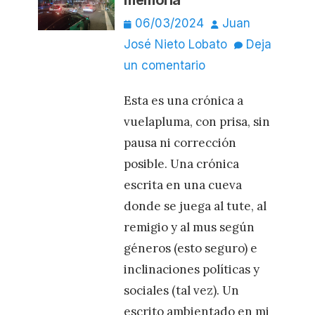
memoria
Publicado
Autor
06/03/2024
Juan
el
José Nieto Lobato
Deja
un comentario
Esta es una crónica a
vuelapluma, con prisa, sin
pausa ni corrección
posible. Una crónica
escrita en una cueva
donde se juega al tute, al
remigio y al mus según
géneros (esto seguro) e
inclinaciones políticas y
sociales (tal vez). Un
escrito ambientado en mi