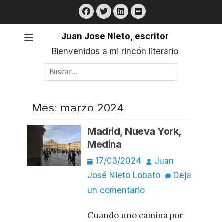
Saltar
Facebook
Twitter
LinkedIn
Flickr
al
contenido
Juan Jose Nieto, escritor
Bienvenidos a mi rincón literario
Buscar
por:
Mes:
marzo 2024
Madrid, Nueva York,
Medina
Publicado
Autor
17/03/2024
Juan
el
José Nieto Lobato
Deja
un comentario
Cuando uno camina por