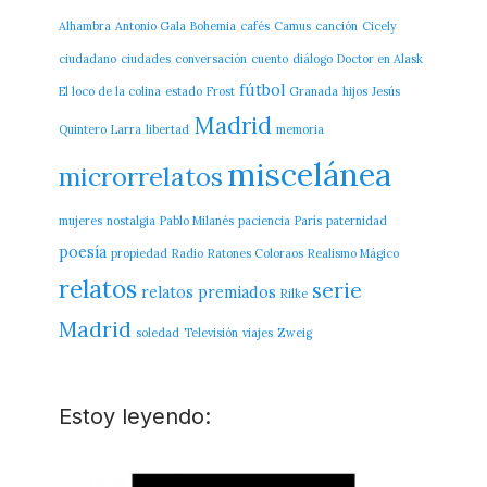
Alhambra
Antonio Gala
Bohemia
cafés
Camus
canción
Cicely
ciudadano
ciudades
conversación
cuento
diálogo
Doctor en Alask
fútbol
El loco de la colina
estado
Frost
Granada
hijos
Jesús
Madrid
Quintero
Larra
libertad
memoria
miscelánea
microrrelatos
mujeres
nostalgia
Pablo Milanés
paciencia
París
paternidad
poesía
propiedad
Radio
Ratones Coloraos
Realismo Mágico
relatos
serie
relatos premiados
Rilke
Madrid
soledad
Televisión
viajes
Zweig
Estoy leyendo: