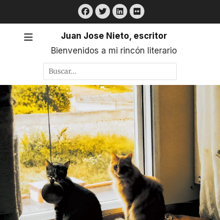
Saltar
Facebook
Twitter
LinkedIn
Flickr
al
contenido
Juan Jose Nieto, escritor
Bienvenidos a mi rincón literario
Buscar
por: