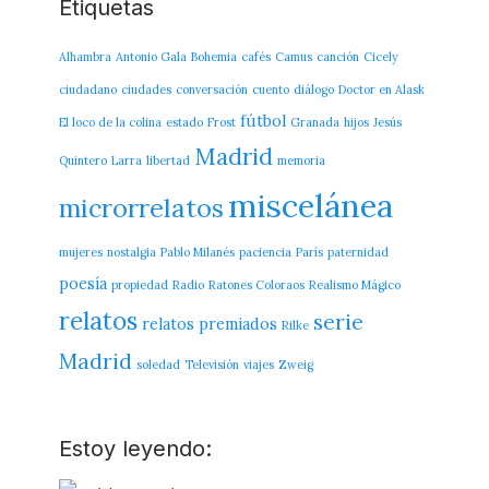
Etiquetas
Alhambra
Antonio Gala
Bohemia
cafés
Camus
canción
Cicely
ciudadano
ciudades
conversación
cuento
diálogo
Doctor en Alask
fútbol
El loco de la colina
estado
Frost
Granada
hijos
Jesús
Madrid
Quintero
Larra
libertad
memoria
miscelánea
microrrelatos
mujeres
nostalgia
Pablo Milanés
paciencia
París
paternidad
poesía
propiedad
Radio
Ratones Coloraos
Realismo Mágico
relatos
serie
relatos premiados
Rilke
Madrid
soledad
Televisión
viajes
Zweig
Estoy leyendo: