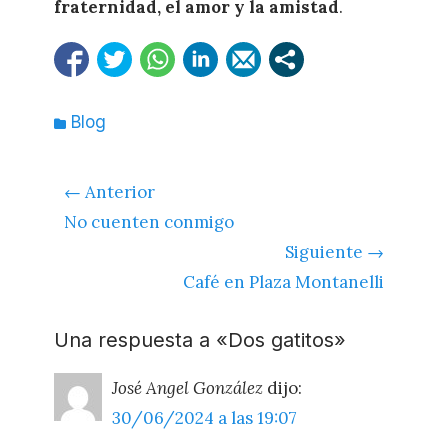
fraternidad, el amor y la amistad
.
Categorías
Blog
Navegación
← Anterior
de
Entrada
No cuenten conmigo
entradas
anterior:
Siguiente →
Siguiente
Café en Plaza Montanelli
entrada:
Una respuesta a «Dos gatitos»
José Angel González
dijo:
30/06/2024 a las 19:07