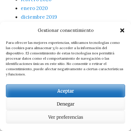
enero 2020
diciembre 2019
noviembre 2019
Gestionar consentimiento
octubre 2019
septiembre 2019
Para ofrecer las mejores experiencias, utilizamos tecnologías como
las cookies para almacenar y/o acceder a la información del
agosto 2019
dispositivo. El consentimiento de estas tecnologías nos permitirá
procesar datos como el comportamiento de navegación o las
junio 2019
identificaciones únicas en este sitio. No consentir o retirar el
mayo 2019
consentimiento, puede afectar negativamente a ciertas características
y funciones.
abril 2019
marzo 2019
Aceptar
febrero 2019
Denegar
enero 2019
diciembre 2018
Ver preferencias
noviembre 2018
octubre 2018