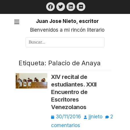
Saltar
Facebook
Twitter
LinkedIn
Flickr
al
contenido
Juan Jose Nieto, escritor
Bienvenidos a mi rincón literario
Buscar
por:
Etiqueta:
Palacio de Anaya
XIV recital de
estudiantes. XXII
Encuentro de
Escritores
Venezolanos
Publicado
Autor
30/11/2016
jjnieto
2
el
comentarios