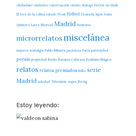
ciudadano
ciudades
conversación
cuento
diálogo
Doctor en Alask
fútbol
El loco de la colina
estado
Frost
Granada
hijos
Jesús
Madrid
Quintero
Larra
libertad
memoria
miscelánea
microrrelatos
mujeres
nostalgia
Pablo Milanés
paciencia
París
paternidad
poesía
propiedad
Radio
Ratones Coloraos
Realismo Mágico
relatos
serie
relatos premiados
Rilke
Madrid
soledad
Televisión
viajes
Zweig
Estoy leyendo: